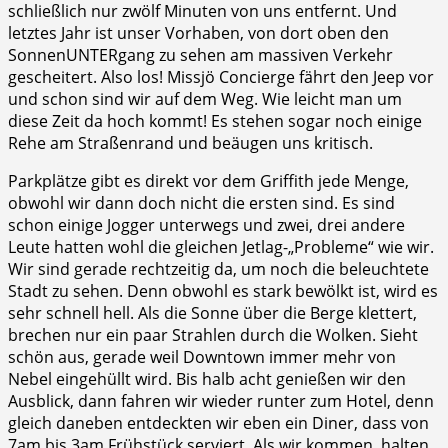
schließlich nur zwölf Minuten von uns entfernt. Und
letztes Jahr ist unser Vorhaben, von dort oben den
SonnenUNTERgang zu sehen am massiven Verkehr
gescheitert. Also los! Missjö Concierge fährt den Jeep vor
und schon sind wir auf dem Weg. Wie leicht man um
diese Zeit da hoch kommt! Es stehen sogar noch einige
Rehe am Straßenrand und beäugen uns kritisch.
Parkplätze gibt es direkt vor dem Griffith jede Menge,
obwohl wir dann doch nicht die ersten sind. Es sind
schon einige Jogger unterwegs und zwei, drei andere
Leute hatten wohl die gleichen Jetlag-„Probleme“ wie wir.
Wir sind gerade rechtzeitig da, um noch die beleuchtete
Stadt zu sehen. Denn obwohl es stark bewölkt ist, wird es
sehr schnell hell. Als die Sonne über die Berge klettert,
brechen nur ein paar Strahlen durch die Wolken. Sieht
schön aus, gerade weil Downtown immer mehr von
Nebel eingehüllt wird. Bis halb acht genießen wir den
Ausblick, dann fahren wir wieder runter zum Hotel, denn
gleich daneben entdeckten wir eben ein Diner, dass von
7am bis 3am Frühstück serviert. Als wir kommen, halten