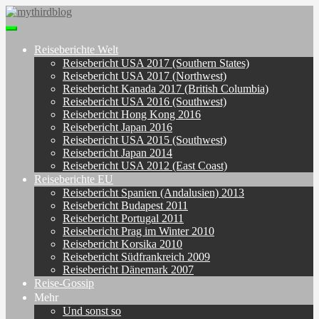
Skip
to
Toggle
main
navigation
content
Reiseberichte Welt
Reisebericht USA 2017 (Southern States)
Reisebericht USA 2017 (Northwest)
Reisebericht Kanada 2017 (British Columbia)
Reisebericht USA 2016 (Southwest)
Reisebericht Hong Kong 2016
Reisebericht Japan 2016
Reisebericht USA 2015 (Southwest)
Reisebericht Japan 2014
Reisebericht USA 2012 (East Coast)
Reiseberichte EU
Reisebericht Spanien (Andalusien) 2013
Reisebericht Budapest 2011
Reisebericht Portugal 2011
Reisebericht Prag im Winter 2010
Reisebericht Korsika 2010
Reisebericht Südfrankreich 2009
Reisebericht Dänemark 2007
Reise-Gossip
Mehr
Und sonst so