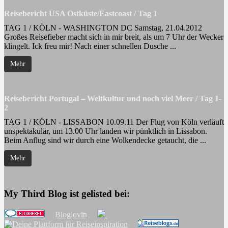
Reisebericht USA Ostküste/Eastcoast / Tag 1
TAG 1 / KÖLN - WASHINGTON DC Samstag, 21.04.2012
Großes Reisefieber macht sich in mir breit, als um 7 Uhr der Wecker
klingelt. Ick freu mir! Nach einer schnellen Dusche ...
Mehr
Reisebericht Portugal – Weltkultur und noch viel Meer / Tag 1-
2
TAG 1 / KÖLN - LISSABON 10.09.11 Der Flug von Köln verläuft
unspektakulär, um 13.00 Uhr landen wir pünktlich in Lissabon.
Beim Anflug sind wir durch eine Wolkendecke getaucht, die ...
Mehr
My Third Blog ist gelisted bei:
Bloglovin