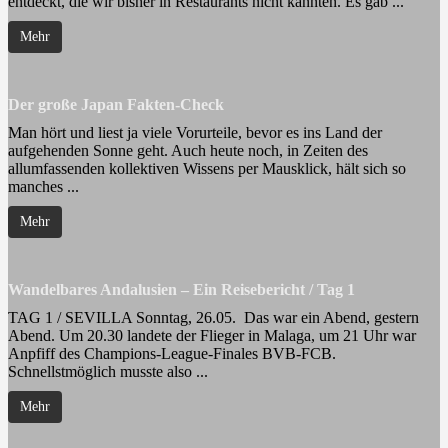
entdeckt, die wir bisher in Restaurants nicht kannten. Es gab ...
Mehr
Der große Japan Fakten-Check
Man hört und liest ja viele Vorurteile, bevor es ins Land der
aufgehenden Sonne geht. Auch heute noch, in Zeiten des
allumfassenden kollektiven Wissens per Mausklick, hält sich so
manches ...
Mehr
Wandelbares Andalusien – Ein Reisebericht / Tag 1
TAG 1 / SEVILLA Sonntag, 26.05. Das war ein Abend, gestern
Abend. Um 20.30 landete der Flieger in Malaga, um 21 Uhr war
Anpfiff des Champions-League-Finales BVB-FCB.
Schnellstmöglich musste also ...
Mehr