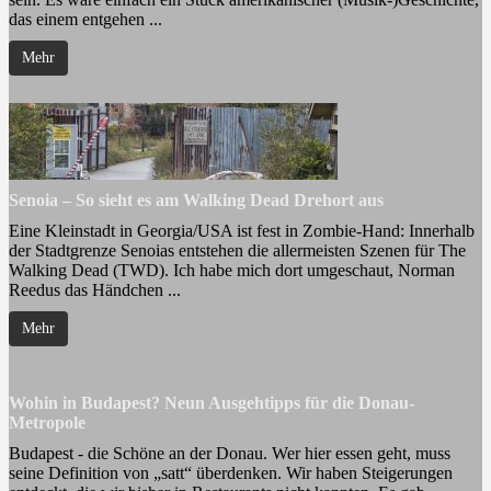
das einem entgehen ...
Mehr
Senoia – So sieht es am Walking Dead Drehort aus
Eine Kleinstadt in Georgia/USA ist fest in Zombie-Hand: Innerhalb
der Stadtgrenze Senoias entstehen die allermeisten Szenen für The
Walking Dead (TWD). Ich habe mich dort umgeschaut, Norman
Reedus das Händchen ...
Mehr
Wohin in Budapest? Neun Ausgehtipps für die Donau-
Metropole
Budapest - die Schöne an der Donau. Wer hier essen geht, muss
seine Definition von „satt“ überdenken. Wir haben Steigerungen