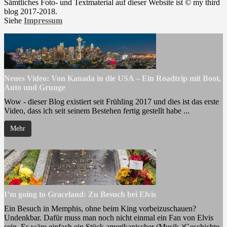
Sämtliches Foto- und Textmaterial auf dieser Website ist © my third
blog 2017-2018.
Siehe
Impressum
Neues Video: Von Kanada in die USA – Ein Roadtrip mit Boot,
Auto und Grunge
Wow - dieser Blog existiert seit Frühling 2017 und dies ist das erste
Video, dass ich seit seinem Bestehen fertig gestellt habe ...
Mehr
I’m going to Graceland: Zu Besuch bei Elvis
Ein Besuch in Memphis, ohne beim King vorbeizuschauen?
Undenkbar. Dafür muss man noch nicht einmal ein Fan von Elvis
sein. Es wäre einfach ein Stück amerikanischer (Musik-)Geschichte,