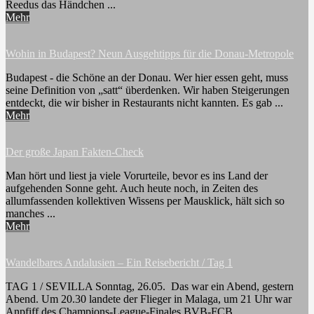
Reedus das Händchen ...
Mehr
Wohin in Budapest? Neun Ausgehtipps für die Donau-Metropole
Budapest - die Schöne an der Donau. Wer hier essen geht, muss
seine Definition von „satt“ überdenken. Wir haben Steigerungen
entdeckt, die wir bisher in Restaurants nicht kannten. Es gab ...
Mehr
Der große Japan Fakten-Check
Man hört und liest ja viele Vorurteile, bevor es ins Land der
aufgehenden Sonne geht. Auch heute noch, in Zeiten des
allumfassenden kollektiven Wissens per Mausklick, hält sich so
manches ...
Mehr
Wandelbares Andalusien – Ein Reisebericht / Tag 1
TAG 1 / SEVILLA Sonntag, 26.05. Das war ein Abend, gestern
Abend. Um 20.30 landete der Flieger in Malaga, um 21 Uhr war
Anpfiff des Champions-League-Finales BVB-FCB.