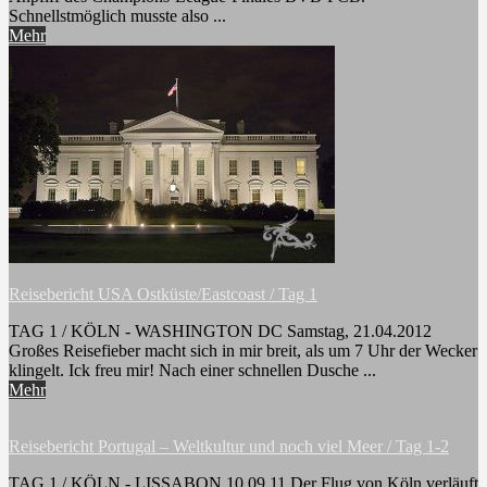
Schnellstmöglich musste also ...
Mehr
Reisebericht USA Ostküste/Eastcoast / Tag 1
TAG 1 / KÖLN - WASHINGTON DC Samstag, 21.04.2012
Großes Reisefieber macht sich in mir breit, als um 7 Uhr der Wecker
klingelt. Ick freu mir! Nach einer schnellen Dusche ...
Mehr
Reisebericht Portugal – Weltkultur und noch viel Meer / Tag 1-2
TAG 1 / KÖLN - LISSABON 10.09.11 Der Flug von Köln verläuft