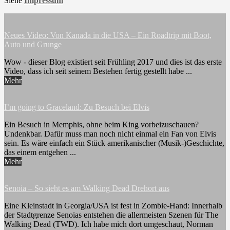
Siehe
Impressum
Neues Video: Von Kanada in die USA – Ein Roadtrip mit Boot,
Auto und Grunge
Wow - dieser Blog existiert seit Frühling 2017 und dies ist das erste
Video, dass ich seit seinem Bestehen fertig gestellt habe ...
Mehr
I’m going to Graceland: Zu Besuch bei Elvis
Ein Besuch in Memphis, ohne beim King vorbeizuschauen?
Undenkbar. Dafür muss man noch nicht einmal ein Fan von Elvis
sein. Es wäre einfach ein Stück amerikanischer (Musik-)Geschichte,
das einem entgehen ...
Mehr
Senoia – So sieht es am Walking Dead Drehort aus
Eine Kleinstadt in Georgia/USA ist fest in Zombie-Hand: Innerhalb
der Stadtgrenze Senoias entstehen die allermeisten Szenen für The
Walking Dead (TWD). Ich habe mich dort umgeschaut, Norman