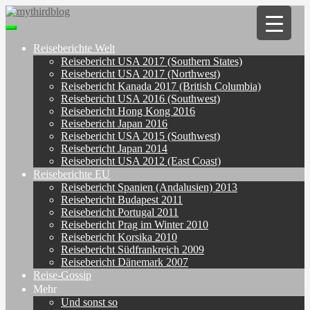
Skip
to
Toggle
main
navigation
content
Reiseberichte Welt
Reisebericht USA 2017 (Southern States)
Reisebericht USA 2017 (Northwest)
Reisebericht Kanada 2017 (British Columbia)
Reisebericht USA 2016 (Southwest)
Reisebericht Hong Kong 2016
Reisebericht Japan 2016
Reisebericht USA 2015 (Southwest)
Reisebericht Japan 2014
Reisebericht USA 2012 (East Coast)
Reiseberichte EU
Reisebericht Spanien (Andalusien) 2013
Reisebericht Budapest 2011
Reisebericht Portugal 2011
Reisebericht Prag im Winter 2010
Reisebericht Korsika 2010
Reisebericht Südfrankreich 2009
Reisebericht Dänemark 2007
Reise-Gossip
Mehr
Und sonst so