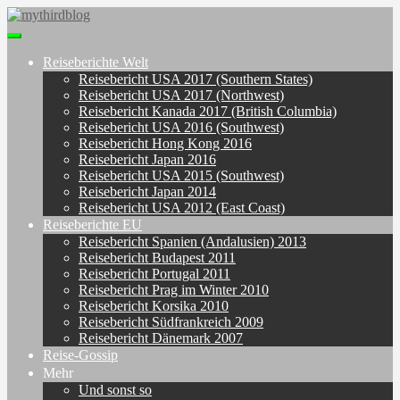
Skip
to
Toggle
main
navigation
content
Reiseberichte Welt
Reisebericht USA 2017 (Southern States)
Reisebericht USA 2017 (Northwest)
Reisebericht Kanada 2017 (British Columbia)
Reisebericht USA 2016 (Southwest)
Reisebericht Hong Kong 2016
Reisebericht Japan 2016
Reisebericht USA 2015 (Southwest)
Reisebericht Japan 2014
Reisebericht USA 2012 (East Coast)
Reiseberichte EU
Reisebericht Spanien (Andalusien) 2013
Reisebericht Budapest 2011
Reisebericht Portugal 2011
Reisebericht Prag im Winter 2010
Reisebericht Korsika 2010
Reisebericht Südfrankreich 2009
Reisebericht Dänemark 2007
Reise-Gossip
Mehr
Und sonst so