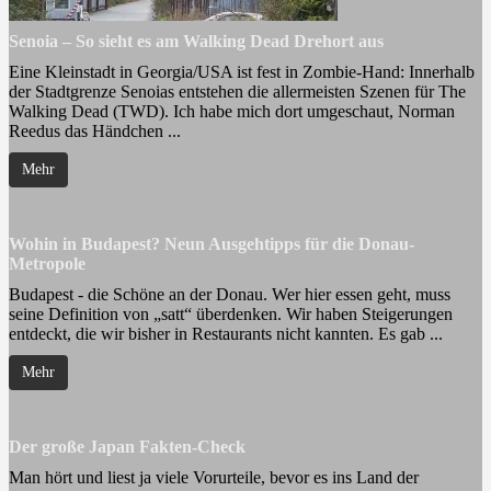
Senoia – So sieht es am Walking Dead Drehort aus
Eine Kleinstadt in Georgia/USA ist fest in Zombie-Hand: Innerhalb
der Stadtgrenze Senoias entstehen die allermeisten Szenen für The
Walking Dead (TWD). Ich habe mich dort umgeschaut, Norman
Reedus das Händchen ...
Mehr
Wohin in Budapest? Neun Ausgehtipps für die Donau-
Metropole
Budapest - die Schöne an der Donau. Wer hier essen geht, muss
seine Definition von „satt“ überdenken. Wir haben Steigerungen
entdeckt, die wir bisher in Restaurants nicht kannten. Es gab ...
Mehr
Der große Japan Fakten-Check
Man hört und liest ja viele Vorurteile, bevor es ins Land der