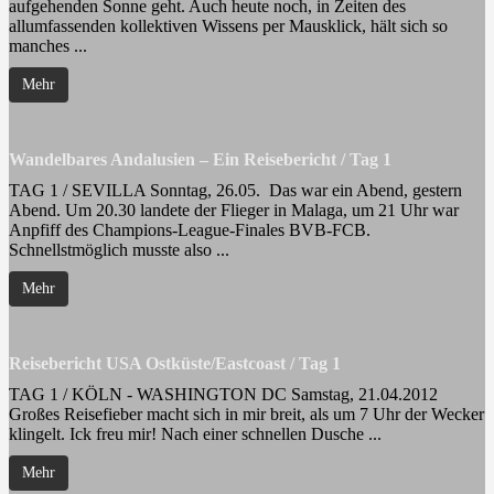
aufgehenden Sonne geht. Auch heute noch, in Zeiten des
allumfassenden kollektiven Wissens per Mausklick, hält sich so
manches ...
Mehr
Wandelbares Andalusien – Ein Reisebericht / Tag 1
TAG 1 / SEVILLA Sonntag, 26.05. Das war ein Abend, gestern
Abend. Um 20.30 landete der Flieger in Malaga, um 21 Uhr war
Anpfiff des Champions-League-Finales BVB-FCB.
Schnellstmöglich musste also ...
Mehr
Reisebericht USA Ostküste/Eastcoast / Tag 1
TAG 1 / KÖLN - WASHINGTON DC Samstag, 21.04.2012
Großes Reisefieber macht sich in mir breit, als um 7 Uhr der Wecker
klingelt. Ick freu mir! Nach einer schnellen Dusche ...
Mehr