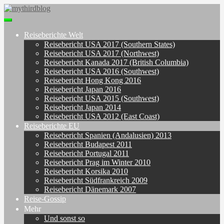
Skip
to
Toggle
main
navigation
content
Reiseberichte Welt
Reisebericht USA 2017 (Southern States)
Reisebericht USA 2017 (Northwest)
Reisebericht Kanada 2017 (British Columbia)
Reisebericht USA 2016 (Southwest)
Reisebericht Hong Kong 2016
Reisebericht Japan 2016
Reisebericht USA 2015 (Southwest)
Reisebericht Japan 2014
Reisebericht USA 2012 (East Coast)
Reiseberichte EU
Reisebericht Spanien (Andalusien) 2013
Reisebericht Budapest 2011
Reisebericht Portugal 2011
Reisebericht Prag im Winter 2010
Reisebericht Korsika 2010
Reisebericht Südfrankreich 2009
Reisebericht Dänemark 2007
Reise-Gossip
Mehr
Und sonst so