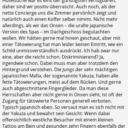
Hotelsuche war es eins der günstigsten verfügbaren,
daher sind wir positiv überrascht. Auch noch, als der
nette Concierge uns die Zimmer persönlich zeigt und
natürlich auch einen Koffer selber nimmt. Nicht mehr
allerdings, als wir das Onsen – die uralte japanische
Version des Spas – im Dachgeschoss begutachten
wollen. Wir hätten gerne mal hinein geschaut, aber mit
einer Tätowierung hat man leider keinen Eintritt, wie ein
Schild unmissverständlich ausdrückt. Ich hab zwar nur
eine, aber die reicht schon. Diskriminierend? Ja,
irgendwie schon. Dabei muss man aber trotzdem den
Hintergrund verstehen. Die Jungs der sehr mächtigen
japanischen Mafia, der sogenannte Yakuza, haben alle
fette Tätowierungen, meist auf dem Rücken. Und gerne
auch abgeschnittene Fingerglieder. Da man diese
Herrschaften aber nicht gerne in Onsen sieht, ist oft der
Zugang für tätowierte Personen generell verboten.
Typisch japanisch eben. So versaut man es sich nicht mit
der Yakuza und bewahrt sein Gesicht. Wenn dabei
offensichtlich westliche Besucher mit einem kleinen
Tattoo am Bein und gesunden zehn Fingern ebenfalls der