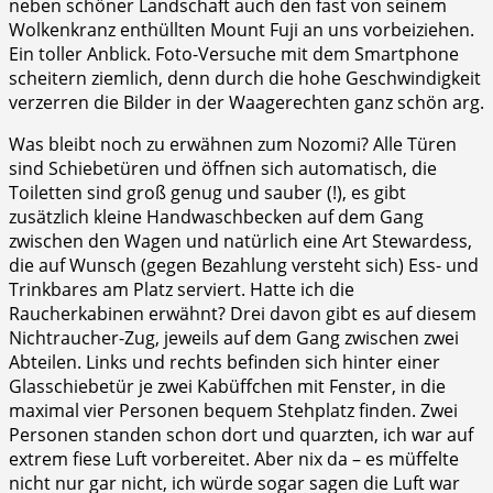
neben schöner Landschaft auch den fast von seinem
Wolkenkranz enthüllten Mount Fuji an uns vorbeiziehen.
Ein toller Anblick. Foto-Versuche mit dem Smartphone
scheitern ziemlich, denn durch die hohe Geschwindigkeit
verzerren die Bilder in der Waagerechten ganz schön arg.
Was bleibt noch zu erwähnen zum Nozomi? Alle Türen
sind Schiebetüren und öffnen sich automatisch, die
Toiletten sind groß genug und sauber (!), es gibt
zusätzlich kleine Handwaschbecken auf dem Gang
zwischen den Wagen und natürlich eine Art Stewardess,
die auf Wunsch (gegen Bezahlung versteht sich) Ess- und
Trinkbares am Platz serviert. Hatte ich die
Raucherkabinen erwähnt? Drei davon gibt es auf diesem
Nichtraucher-Zug, jeweils auf dem Gang zwischen zwei
Abteilen. Links und rechts befinden sich hinter einer
Glasschiebetür je zwei Kabüffchen mit Fenster, in die
maximal vier Personen bequem Stehplatz finden. Zwei
Personen standen schon dort und quarzten, ich war auf
extrem fiese Luft vorbereitet. Aber nix da – es müffelte
nicht nur gar nicht, ich würde sogar sagen die Luft war