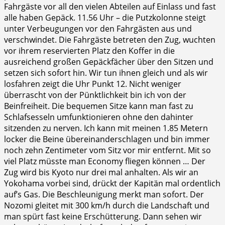
Fahrgäste vor all den vielen Abteilen auf Einlass und fast
alle haben Gepäck. 11.56 Uhr – die Putzkolonne steigt
unter Verbeugungen vor den Fahrgästen aus und
verschwindet. Die Fahrgäste betreten den Zug, wuchten
vor ihrem reservierten Platz den Koffer in die
ausreichend großen Gepäckfächer über den Sitzen und
setzen sich sofort hin. Wir tun ihnen gleich und als wir
losfahren zeigt die Uhr Punkt 12. Nicht weniger
überrascht von der Pünktlichkeit bin ich von der
Beinfreiheit. Die bequemen Sitze kann man fast zu
Schlafsesseln umfunktionieren ohne den dahinter
sitzenden zu nerven. Ich kann mit meinen 1.85 Metern
locker die Beine übereinanderschlagen und bin immer
noch zehn Zentimeter vom Sitz vor mir entfernt. Mit so
viel Platz müsste man Economy fliegen können … Der
Zug wird bis Kyoto nur drei mal anhalten. Als wir an
Yokohama vorbei sind, drückt der Kapitän mal ordentlich
auf’s Gas. Die Beschleunigung merkt man sofort. Der
Nozomi gleitet mit 300 km/h durch die Landschaft und
man spürt fast keine Erschütterung. Dann sehen wir