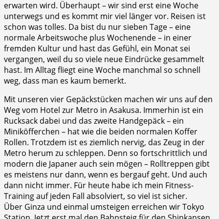
erwarten wird. Überhaupt – wir sind erst eine Woche
unterwegs und es kommt mir viel länger vor.
Reisen ist
schon was tolles. Da bist du nur sieben Tage – eine
normale Arbeitswoche plus Wochenende – in einer
fremden Kultur und hast das Gefühl, ein Monat sei
vergangen, weil du so viele neue Eindrücke gesammelt
hast. Im Alltag fliegt eine Woche manchmal so schnell
weg, dass man es kaum bemerkt.
Mit unseren vier Gepäckstücken machen wir uns auf den
Weg vom Hotel zur Metro in Asakusa. Immerhin ist ein
Rucksack dabei und das zweite Handgepäck – ein
Miniköfferchen – hat wie die beiden normalen Koffer
Rollen. Trotzdem ist es ziemlich nervig, das Zeug in der
Metro herum zu schleppen. Denn so fortschrittlich und
modern die Japaner auch sein mögen – Rolltreppen gibt
es meistens nur dann, wenn es bergauf geht. Und auch
dann nicht immer. Für heute habe ich mein Fitness-
Training auf jeden Fall absolviert, so viel ist sicher.
Über Ginza und einmal umsteigen erreichen wir Tokyo
Station. Jetzt erst mal den Bahnsteig für den Shinkansen