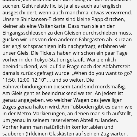
suchen. Geht relativ fix, ist ja alles auch auf englisch
ausgeschildert, wenn auch manchmal etwas verwirrend.
Unsere Shinkansen-Tickets sind kleine Pappkärtchen,
kleiner als eine Visitenkarte. Dass man sie an den
Eingangsschleusen zu den Gleisen durchschieben muss,
gucken wir uns von den anderen Fahrgästen ab. Kurz an
der englischsprachigen Info nachgefragt, erfahren wir
unser Gleis. Die Tickets haben wir schon ein paar Tage
vorher in der Tokyo-Station gekauft. War ziemlich
beeindruckend, weil auf die Frage nach der Abfahrtszeit
damals zurück gefragt wurde: „When do you want to go?
11:50, 12:00, 12:10“ … und so weiter. Die
Bahnverbindungen in diesem Land sind mordsmäßig.
Am Gleis geht es beeindruckend weiter. An jedem ist
genau angegeben, wo welcher Wagen des jeweiligen
Zuges genau halten wird. Am Fußboden gibt es dann wie
in der Metro Markierungen, an denen man sich aufstellt,
um genau in seinem reservierten Abteil zu landen.
Vorher kann man natürlich in komfortablen und
sauberen (!) kleinen Glaskästen auf seinen Zug warten.