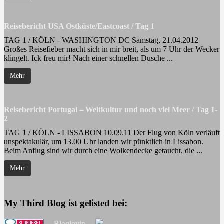
Reisebericht USA Ostküste/Eastcoast / Tag 1
TAG 1 / KÖLN - WASHINGTON DC Samstag, 21.04.2012
Großes Reisefieber macht sich in mir breit, als um 7 Uhr der Wecker
klingelt. Ick freu mir! Nach einer schnellen Dusche ...
Mehr
Reisebericht Portugal – Weltkultur und noch viel Meer / Tag 1-
2
TAG 1 / KÖLN - LISSABON 10.09.11 Der Flug von Köln verläuft
unspektakulär, um 13.00 Uhr landen wir pünktlich in Lissabon.
Beim Anflug sind wir durch eine Wolkendecke getaucht, die ...
Mehr
My Third Blog ist gelisted bei:
Bloglovin