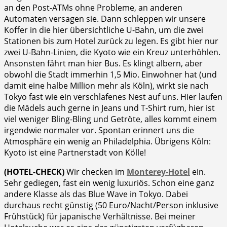
an den Post-ATMs ohne Probleme, an anderen
Automaten versagen sie. Dann schleppen wir unsere
Koffer in die hier übersichtliche U-Bahn, um die zwei
Stationen bis zum Hotel zurück zu legen. Es gibt hier nur
zwei U-Bahn-Linien, die Kyoto wie ein Kreuz unterhöhlen.
Ansonsten fährt man hier Bus. Es klingt albern, aber
obwohl die Stadt immerhin 1,5 Mio. Einwohner hat (und
damit eine halbe Million mehr als Köln), wirkt sie nach
Tokyo fast wie ein verschlafenes Nest auf uns. Hier laufen
die Mädels auch gerne in Jeans und T-Shirt rum, hier ist
viel weniger Bling-Bling und Getröte, alles kommt einem
irgendwie normaler vor. Spontan erinnert uns die
Atmosphäre ein wenig an Philadelphia. Übrigens Köln:
Kyoto ist eine Partnerstadt von Kölle!
(HOTEL-CHECK)
Wir checken im
Monterey-Hotel
ein.
Sehr gediegen, fast ein wenig luxuriös. Schon eine ganz
andere Klasse als das Blue Wave in Tokyo. Dabei
durchaus recht günstig (50 Euro/Nacht/Person inklusive
Frühstück) für japanische Verhältnisse. Bei meiner